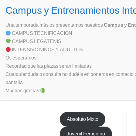
Skip
to
Club de Teni
content
En Leganés desde 198
Una temporada más os presentamos nuestros
Campus y Ent
CAMPUS TECNIFICACIÓN
Competiciones > Torn
CAMPUS LEGATENIS
INTENSIVO NIÑOS Y ADULTOS
Os esperamos!
Recordad que las plazas serán limitadas
En la Escuela de Tenis celebramos
Cualquier duda o consulta no dudéis en poneros en contacto c
según su edad y categoría.
pantalla
Muchas gracias
Torneos Escuelas
Absoluto Mixto
Juvenil Femenino