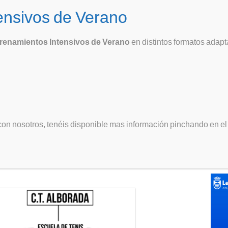
s Alborada
Inicio
Club
Escuela
Compe
9
renamientos Intensivos de Verano
en distintos formatos adapt
eos Escuela
¿Bus
Sígu
 diferentes competiciones para todos los alumnos
on nosotros, tenéis disponible mas información pinchando en el i
ABI