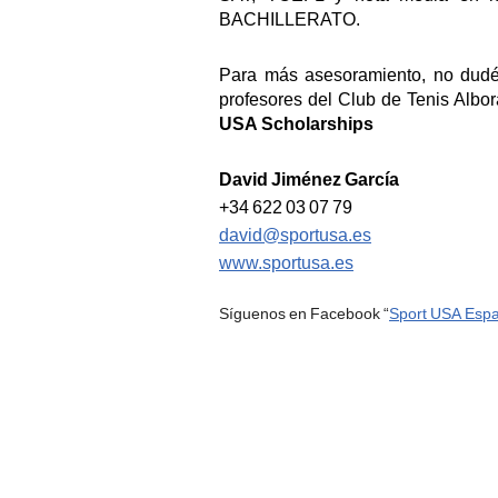
BACHILLERATO.
Para más asesoramiento, no dudé
profesores del Club de Tenis Alb
USA
Scholarships
David Jiménez García
+34 622 03 07 79
david@sportusa.es
www.sportusa.es
Síguenos en Facebook “
Sport USA Esp