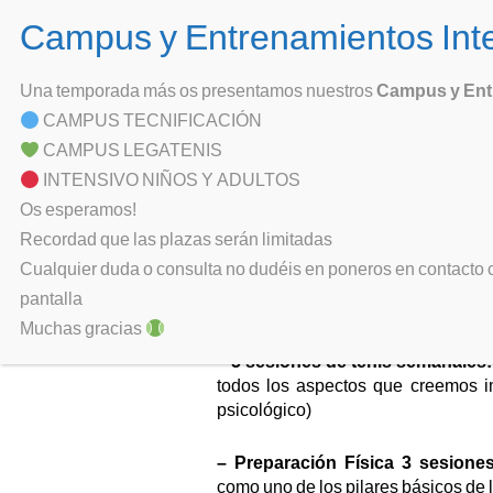
Skip
to
Club de Teni
content
En Leganés desde 198
Una temporada más os presentamos nuestros
Campus y Ent
CAMPUS TECNIFICACIÓN
Escuela > Academia
CAMPUS LEGATENIS
INTENSIVO NIÑOS Y ADULTOS
Os esperamos!
PROG
Recordad que las plazas serán limitadas
Cualquier duda o consulta no dudéis en poneros en contacto c
Como escalón final de nuestra ofer
pantalla
aquellos jugadores con objetivos de
Muchas gracias
– 5 sesiones de tenis semanales:
todos los aspectos que creemos imp
psicológico)
–
Preparación Física 3 sesione
como uno de los pilares básicos de l