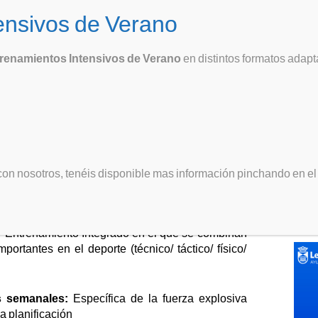
s Alborada
Inicio
Club
Escuela
Compe
9
renamientos Intensivos de Verano
en distintos formatos adapt
¿Bus
RAMA DEPORTIVO
Sígu
on nosotros, tenéis disponible mas información pinchando en el i
ta, tenemos la opción de la Escuela Academia para
 mayor proyección de futuro.
ABI
Entrenamiento Integrado en el que se combinan
ortantes en el deporte (técnico/ táctico/ físico/
s semanales:
Específica de la fuerza explosiva
a planificación