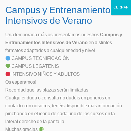
Skip
to
Club de Tenis Alborada
content
En Leganés desde 1989
Escuela > Información e Inscripciones
Inicio
Una temporada más os presentamos nuestros
Campus y
Entrenamientos Intensivos de Verano
en distintos
Club
formatos adaptados a cualquier edad y nivel
Nuestro Club
Escuela
CAMPUS TECNIFICACIÓN
Historia
Conócenos
Competiciones
CAMPUS LEGATENIS
Encuentra aquí todo lo necesario para unirte a
INTENSIVO NIÑOS Y ADULTOS
Junta Directiva
INTENSIVOS Y CAMPUS VERANO 2026
Competiciones Socios
Socios
nuestra escuela. Selecciona el formulario que
Os esperamos!
Tenis Adultos
Competiciones Equipos
Calendario de Partidos
Socios y Jugadores
Contacto
necesites y nos pondremos en contacto contigo a
Recordad que las plazas serán limitadas
la brevedad.
LEGATENIS Extraescolares
Torneos Escuela
Notificación de Resultados
Estatutos y Reglamentos
Cualquier duda o consulta no dudéis en poneros en
contacto con nosotros, tenéis disponible mas información
Escuela Perfeccionamiento
Memorias
pinchando en el icono de cada uno de los cursos en la
Escuela Tecnificación
Noticias para Socios
Solicitud de Información:
Resolvemos tus
lateral derecho de la pantalla
dudas sobre niveles y horarios.
Muchas gracias